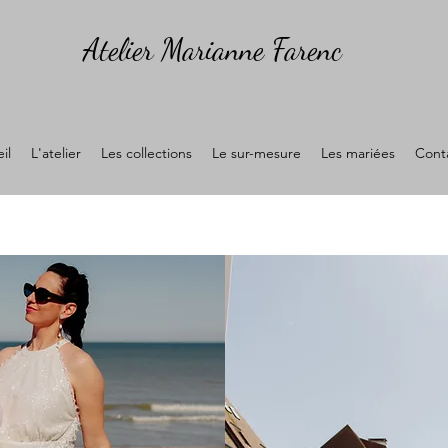
Atelier Marianne Farenc
il
L'atelier
Les collections
Le sur-mesure
Les mariées
Cont